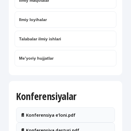
Ilmiy maqolalar
Ilmiy loyihalar
Talabalar ilmiy ishlari
Me’yoriy hujjatlar
Konferensiyalar
📄 Konferensiya e’loni.pdf
📄 Konferensiya dasturi.pdf