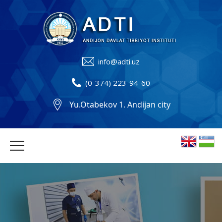
info@adti.uz
(0-374) 223-94-60
Yu.Otabekov 1. Andijan city