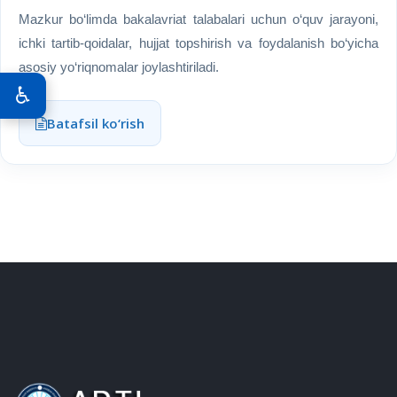
Mazkur bo‘limda bakalavriat talabalari uchun o‘quv jarayoni,
ichki tartib-qoidalar, hujjat topshirish va foydalanish bo‘yicha
asosiy yo‘riqnomalar joylashtiriladi.
♿
Batafsil ko‘rish