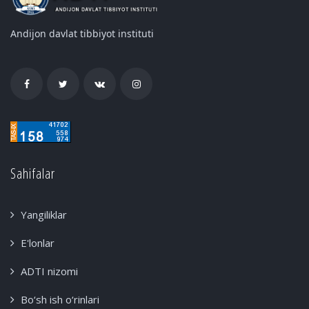
Andijon davlat tibbiyot instituti
Sahifalar
Yangiliklar
E'lonlar
ADTI nizomi
Bo‘sh ish o‘rinlari