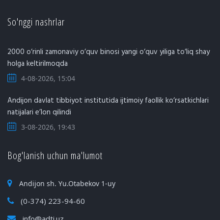
So'nggi nashrlar
2000 o‘rinli zamonaviy o‘quv binosi yangi o‘quv yiliga to‘liq shay
holga keltirilmoqda
4-08-2026, 15:04
Andijon davlat tibbiyot institutida ijtimoiy faollik ko‘rsatkichlari
natijalari e’lon qilindi
3-08-2026, 19:43
Bog'lanish uchun ma'lumot
Andijon sh. Yu.Otabekov 1-uy
(0-374) 223-94-60
info@adti.uz