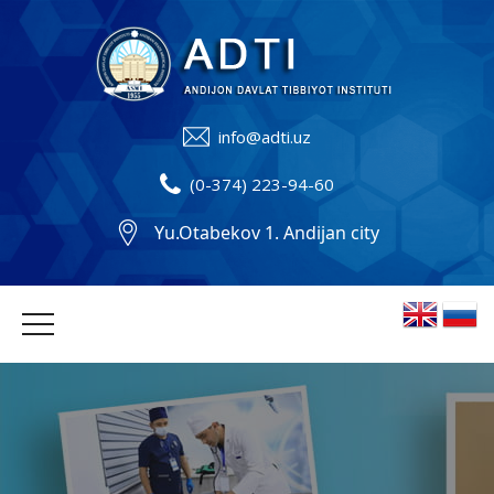
info@adti.uz
(0-374) 223-94-60
Yu.Otabekov 1. Andijan city