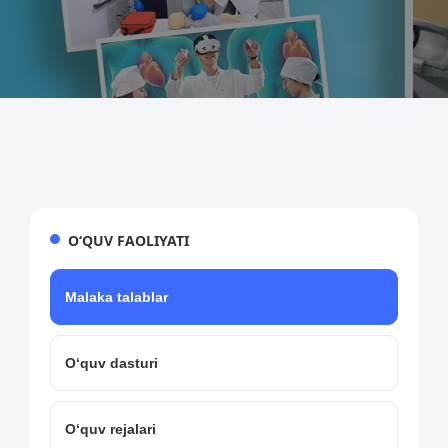
O‘QUV FAOLIYATI
Malaka talablar
O‘quv dasturi
O‘quv rejalari