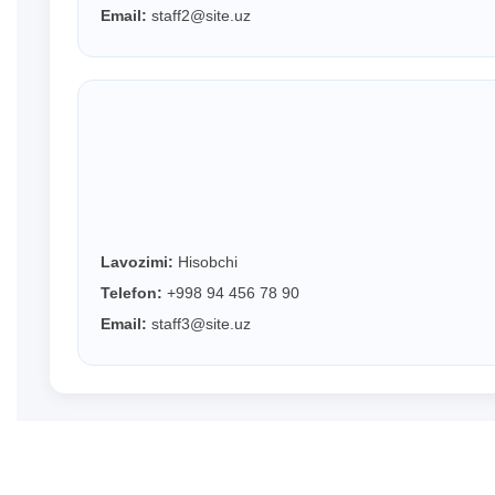
Email:
staff2@site.uz
Lavozimi:
Hisobchi
Telefon:
+998 94 456 78 90
Email:
staff3@site.uz