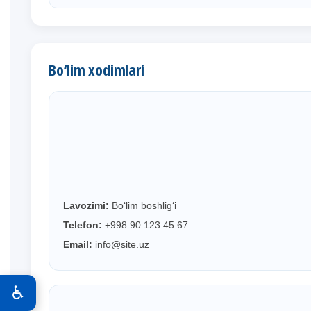
Bo‘lim xodimlari
Lavozimi:
Bo‘lim boshlig‘i
Telefon:
+998 90 123 45 67
Email:
info@site.uz
♿