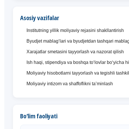
Asosiy vazifalar
Institutning yillik moliyaviy rejasini shakllantirish
Byudjet mablag‘lari va byudjetdan tashqari mablag‘
Xarajatlar smetasini tayyorlash va nazorat qilish
Ish haqi, stipendiya va boshqa to‘lovlar bo‘yicha hi
Moliyaviy hisobotlarni tayyorlash va tegishli tashki
Moliyaviy intizom va shaffoflikni ta’minlash
Bo‘lim faoliyati