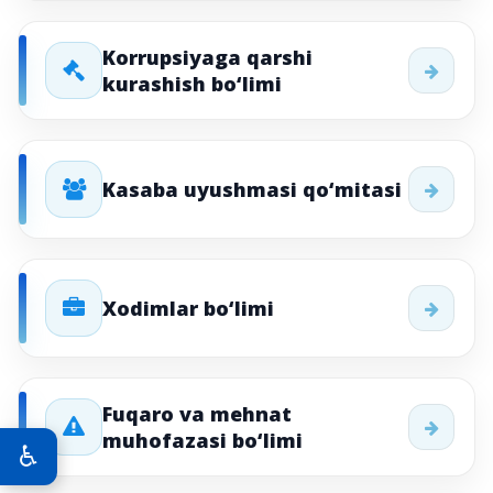
Korrupsiyaga qarshi
kurashish bo‘limi
Kasaba uyushmasi qo‘mitasi
Xodimlar bo‘limi
Fuqarо va mehnat
muhofazasi bo‘limi
♿