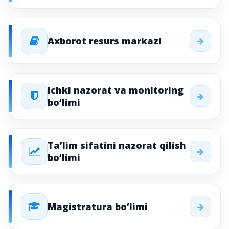
Axborot resurs markazi
Ichki nazorat va monitoring
bo‘limi
Ta’lim sifatini nazorat qilish
bo‘limi
Magistratura bo‘limi