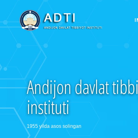
I
Andijon davlat tibb
instituti
1955 yilda asos solingan