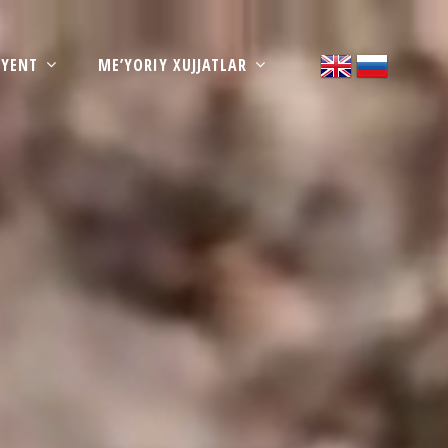
IYENT
ME’YORIY XUJJATLAR